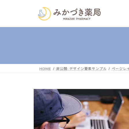
コ
ナ
ン
ビ
テ
ゲ
ン
ー
ツ
シ
へ
ョ
ス
ン
キ
に
ッ
移
プ
動
HOME
非公開: デザイン要素サンプル
ページレ